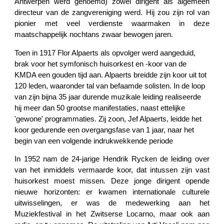
Antwerpen werd genoemd) zowel dirigent als algemeen
directeur van de zangvereniging werd. Hij zou zijn rol van
pionier met veel verdienste waarmaken in deze
maatschappelijk nochtans zwaar bewogen jaren.
Toen in 1917 Flor Alpaerts als opvolger werd aangeduid,
brak voor het symfonisch huisorkest en -koor van de
KMDA een gouden tijd aan. Alpaerts breidde zijn koor uit tot
120 leden, waaronder tal van befaamde solisten. In de loop
van zijn bijna 35 jaar durende muzikale leiding realiseerde
hij meer dan 50 grootse manifestaties, naast ettelijke
'gewone' programmaties. Zij zoon, Jef Alpaerts, leidde het
koor gedurende een overgangsfase van 1 jaar, naar het
begin van een volgende indrukwekkende periode
In 1952 nam de 24-jarige Hendrik Rycken de leiding over
van het inmiddels vermaarde koor, dat intussen zijn vast
huisorkest moest missen. Deze jonge dirigent opende
nieuwe horizonten: er kwamen internationale culturele
uitwisselingen, er was de medewerking aan het
Muziekfestival in het Zwitserse Locarno, maar ook aan