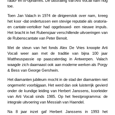
radio- en tv-opnames. De uitstraling van Arti Vocali nam nog
toe.
Toen Jan Valach in 1974 de dirigeerstok over nam, kreeg
het koor -dat ondertussen een stevige reputatie als oratoria-
en cantate-vertolker had opgebouwd- een nieuwe impuls.
Het bracht in het Rubensjaar verschillende uitvoeringen van
de Rubenscantate van Peter Benoit.
Met de steun van het fonds Alex De Vries knoopte Arti
Vocali weer aan met de traditie van bijna 100 jaar
Mattheuspassie op paaszaterdag in Antwerpen. Valach
waagde zich daarnaast ook aan moderne werken als Porgy
& Bess van George Gershwin.
Het diamanten jubileum mocht in de stad der diamanten niet
ongemerkt voorbijgaan. Het werd dan ook luisterrijk gevierd
onder de kundige leiding van Herbert Janssens, koorleider
van Arti Vocali sinds 1985. Op het feestprogramma: de
integrale uitvoering van Messiah van Haendel.
Na 8 jaar inzet gaf Herbert Janssens in 1993 het